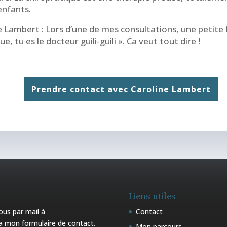
enfants.
ne Lambert
: Lors d’une de mes consultations, une petite fil
e, tu es le docteur guili-guili ». Ca veut tout dire !
Prendre contact avec Caroline Lambert
Liens utiles
us par mail à
Contact
via mon
formulaire de contact
.
Mon parcours