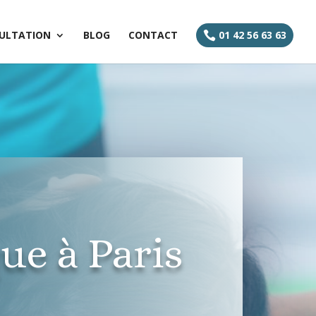
ULTATION
BLOG
CONTACT
01 42 56 63 63

ue à Paris