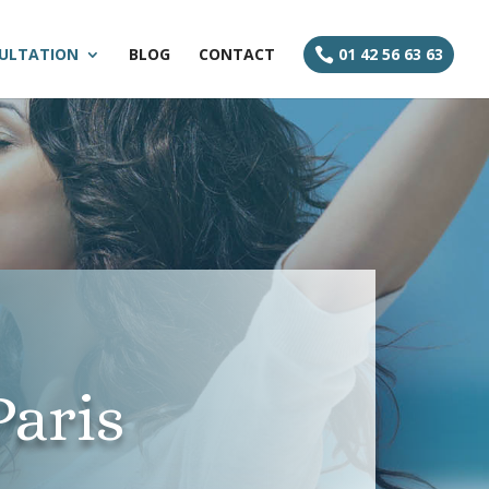
ULTATION
BLOG
CONTACT
01 42 56 63 63

Paris