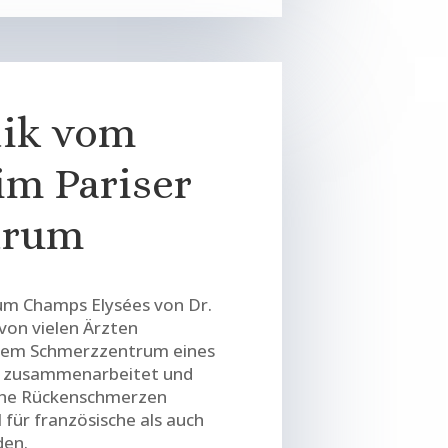
tik vom
im Pariser
trum
um Champs Elysées von Dr.
von vielen Ärzten
 dem Schmerzzentrum eines
s zusammenarbeitet und
che Rückenschmerzen
l für französische als auch
den.