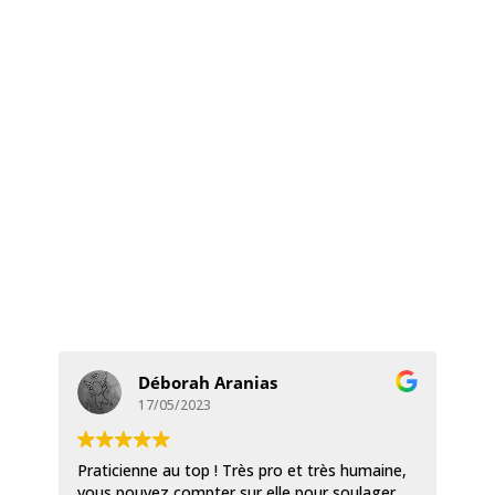
Déborah Aranias
17/05/2023
Praticienne au top ! Très pro et très humaine,
Je
vous pouvez compter sur elle pour soulager